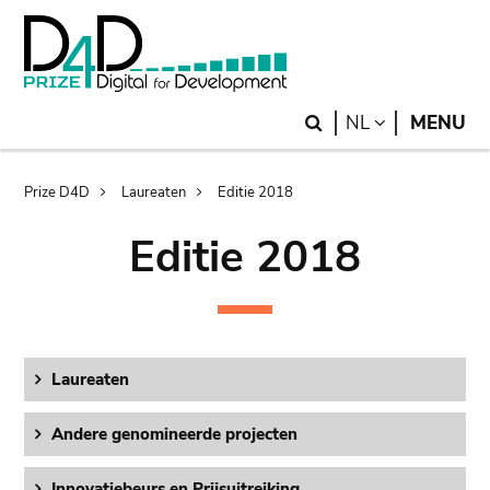
Skip
Skip
to
to
main
search
content
Search
LANGUAGE
NL
MENU
Breadcrumb
Prize D4D
Laureaten
Editie 2018
Editie 2018
Laureaten
Andere genomineerde projecten
Innovatiebeurs en Prijsuitreiking